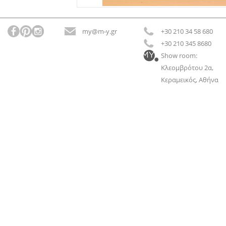
my@m-y.gr
+30 210 34 58 680
+30 210 345 8680
Show room:
Κλεομβρότου 2α,
Κεραμεικός, Αθήνα