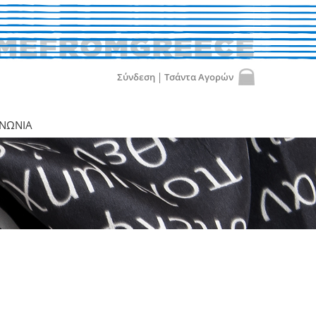
Σύνδεση
Τσάντα Αγορών
Email:
ΙΝΩΝΙΑ
Κωδικός:
Ξέχασα τον κωδικό
ή
Εγγραφή