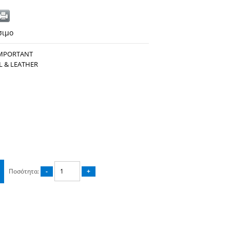
σιμο
IMPORTANT
L & LEATHER
Ποσότητα: