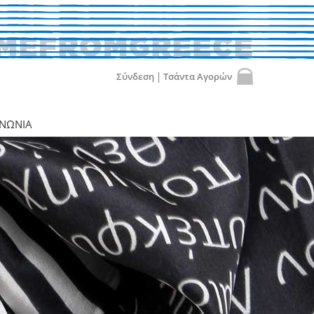
Σύνδεση
Τσάντα Αγορών
Email:
ΙΝΩΝΙΑ
Κωδικός:
Ξέχασα τον κωδικό
ή
Εγγραφή