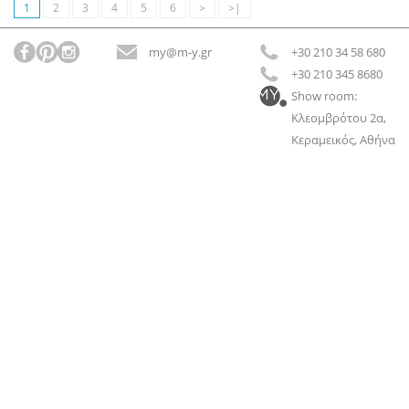
1
2
3
4
5
6
>
>|
my@m-y.gr
+30 210 34 58 680
+30 210 345 8680
Show room:
Κλεομβρότου 2α,
Κεραμεικός, Αθήνα